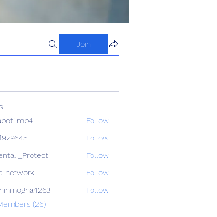
Join
s
apoti mb4
Follow
f9z9645
Follow
645
ental _Protect
Follow
e network
Follow
chinmogha4263
Follow
mogha4263
 Members (26)