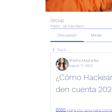
Group
Public
·
26 members
Discussion
Media
Back
Rhetta Maslanka
August 11, 2023
¿Cómo Hackear 
den cuenta 2023
👉🏻👉🏻 Haga clic aquí para com