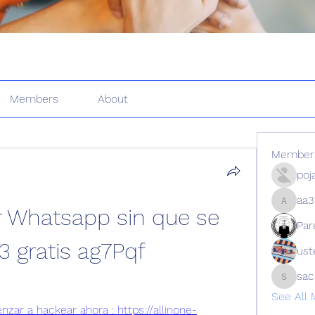
Members
About
Member
poj
aa3
aa3f9z9
Whatsapp sin que se 
Par
 gratis ag7Pqf
ust
sa
sachin
See All
enzar a hackear ahora : https://allinone-