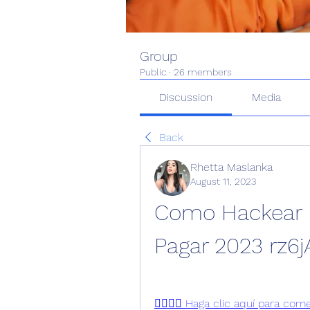
Group
Public
·
26 members
Discussion
Media
Back
Rhetta Maslanka
August 11, 2023
Como Hackear F
Pagar 2023 rz6j
👉🏻👉🏻 Haga clic aquí para com