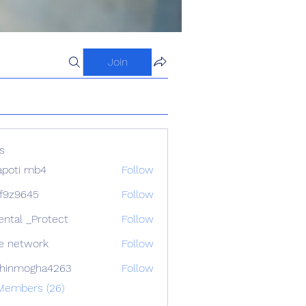
Join
s
apoti mb4
Follow
f9z9645
Follow
645
ental _Protect
Follow
e network
Follow
chinmogha4263
Follow
mogha4263
 Members (26)