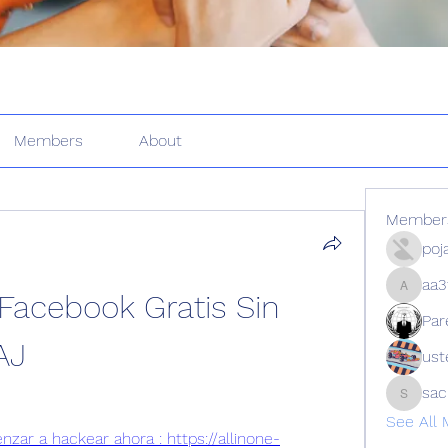
Members
About
Member
poj
aa3
acebook Gratis Sin 
aa3f9z9
Par
AJ
ust
sa
sachin
See All
enzar a hackear ahora : https://allinone-