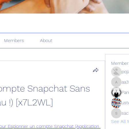
Members
About
Member
poj
aa3
ompte Snapchat Sans 
aa3f9z9
Par
au !) [x7L2WL]
ust
sa
sachin
See All
 pour Espionner un compte Snapchat (Application 