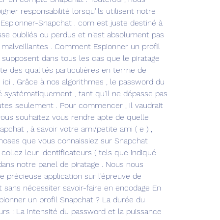
gner responsabilité lorsqu'ils utilisent notre 
Espionner-Snapchat . com est juste destiné à 
se oubliés ou perdus et n'est absolument pas 
ns malveillantes . Comment Espionner un profil 
 supposent dans tous les cas que le piratage 
 des qualités particulières en terme de 
 ici . Grâce à nos algorithmes , le password du 
systématiquement , tant qu'il ne dépasse pas 
tes seulement . Pour commencer , il vaudrait 
t vous souhaitez vous rendre apte de quelle 
hat , à savoir votre ami/petite ami ( e ) , 
hoses que vous connaissiez sur Snapchat . 
collez leur identificateurs ( tels que indiqué 
dans notre panel de piratage . Nous nous 
précieuse application sur l'épreuve de 
sans nécessiter savoir-faire en encodage En 
ionner un profil Snapchat ? La durée du 
s : La intensité du password et la puissance 