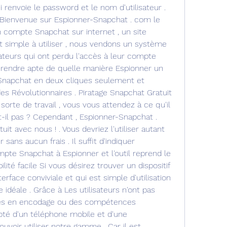
renvoie le password et le nom d'utilisateur . 
 Bienvenue sur Espionner-Snapchat . com le 
 compte Snapchat sur internet , un site 
t simple à utiliser , nous vendons un système 
ateurs qui ont perdu l'accès à leur compte 
rendre apte de quelle manière Espionner un 
napchat en deux cliques seulement et 
 Révolutionnaires . Piratage Snapchat Gratuit 
orte de travail , vous vous attendez à ce qu'il 
st-il pas ? Cependant , Espionner-Snapchat . 
t avec nous ! . Vous devriez l'utiliser autant 
 sans aucun frais . Il suffit d'indiquer 
ompte Snapchat à Espionner et l'outil reprend le 
té facile Si vous désirez trouver un dispositif 
rface conviviale et qui est simple d'utilisation 
 idéale . Grâce à Les utilisateurs n'ont pas 
res en encodage ou des compétences 
té d'un téléphone mobile et d'une 
uvoir utiliser notre gamme . Car il est 