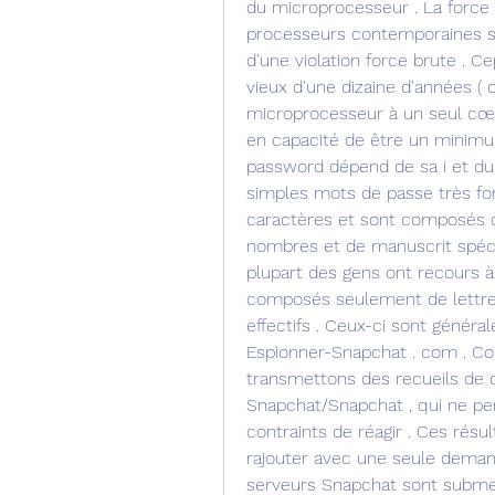
du microprocesseur . La force d
processeurs contemporaines son
d'une violation force brute . C
vieux d'une dizaine d'années ( o
microprocesseur à un seul cœu
en capacité de être un minimum
password dépend de sa i et du 
simples mots de passe très for
caractères et sont composés de
nombres et de manuscrit spécifi
plupart des gens ont recours 
composés seulement de lettres
effectifs . Ceux-ci sont génér
Espionner-Snapchat . com . Co
transmettons des recueils de d
Snapchat/Snapchat , qui ne per
contraints de réagir . Ces résu
rajouter avec une seule demand
serveurs Snapchat sont submerg