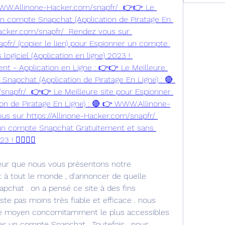
WWW.Allinone-Hacker.com/snapfr/  👉👉 Le 
un compte Snapchat (Application de Piratage En 
acker.com/snapfr/  Rendez vous sur 
pfr/ (copier le lien) pour Espionner un compte 
ogiciel (Application en ligne) 2023 ! 
t - Application en Ligne : 👉👉 Le Meilleure 
napchat (Application de Piratage En Ligne) : 🔴 
apfr/  👉👉 Le Meilleure site pour Espionner 
on de Piratage En Ligne) : 🔴 👉 WWW.Allinone-
s sur https://Allinone-Hacker.com/snapfr/ 
r un compte Snapchat Gratuitement et sans 
3 ! 👈🏻👈🏻
ur que nous vous présentons notre 
 à tout le monde , d'annoncer de quelle 
pchat . on a pensé ce site à des fins 
ste pas moins très fiable et efficace . nous 
 le moyen concomitamment le plus accessibles 
er un compte Snapchat . Toutefois , nous 