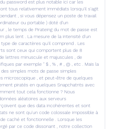
u password est plus notable ici car les 
t tous relativement immédiats lorsqu'il s'agit 
ependant , si vous dépensez un poste de travail 
rdinateur ou portable ) doté d'un 
r , le temps de Pirateing du mot de passe est 
 plus lent . La mesure de la intensité d'un 
type de caractères qu'il comprend . Les 
ts sont ceux qui comportent plus de 8 
 lettres minuscule et majuscules , de 
ques par exemple " $ , % , # , @ , etc . Mais la 
à des simples mots de passe simples 
 microscopique , et peut-être de quelques 
alement piratés en quelques Snapchatnts avec 
mment tout cela fonctionne ? Nous 
onnées aléatoires aux serveurs 
çoivent que des data incohérentes et sont 
ltats ne sont qu'un code colossale impossible à 
e caché et fonctionnelle . Lorsque les 
é par ce code dissonant , notre collection 