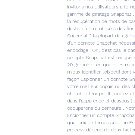
invitons nos utilisateurs à témoi
gamme de piratage Snapchat , 
la récupération de mots de pas
destiné à être utilisé à des fi
Snapchat ? la plupart des gens
d'un compte Snapchat nécessite
encodage . Or , c'est pas le cas
compte Snapchat est récupéré 
20 grimoire , en quelques minu
mieux identifier l'objectif don
façon Espionner un compte Snapc
votre meilleur copain ou des c
cherchez leur profil , copiez et 
dans l'apparence ci-dessous ) 
occuperons du demeure . Notre 
Espionner un compte Snapchat 
quel prix de temps peut-on Esp
process dépend de deux facteur