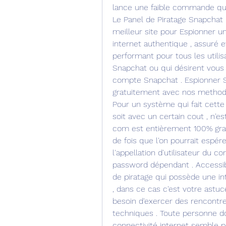
lance une faible commande qui 
Le Panel de Piratage Snapchat
meilleur site pour Espionner un
internet authentique , assuré e
performant pour tous les utilis
Snapchat ou qui désirent vous 
compte Snapchat . Espionner S
gratuitement avec nos methodes
Pour un système qui fait cette s
soit avec un certain cout , n'e
com est entièrement 100% gratui
de fois que l'on pourrait espérer
l'appellation d'utilisateur du c
password dépendant . Accessibili
de piratage qui possède une inte
, dans ce cas c'est votre astuce
besoin d'exercer des rencont
techniques . Toute personne do
connectivité internet semble po