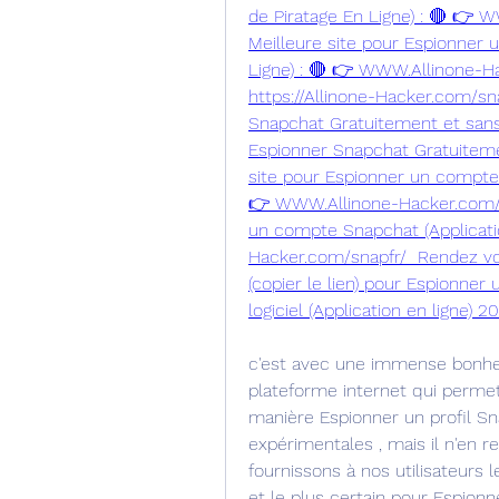
de Piratage En Ligne) : 🔴 👉 
Meilleure site pour Espionner 
Ligne) : 🔴 👉 WWW.Allinone-H
https://Allinone-Hacker.com/sna
Snapchat Gratuitement et sans l
Espionner Snapchat Gratuitemen
site pour Espionner un compte S
👉 WWW.Allinone-Hacker.com/sn
un compte Snapchat (Applicati
Hacker.com/snapfr/  Rendez vou
(copier le lien) pour Espionne
logiciel (Application en ligne) 202
c'est avec une immense bonhe
plateforme internet qui permet
manière Espionner un profil Sna
expérimentales , mais il n'en re
fournissons à nos utilisateurs
et le plus certain pour Espionn