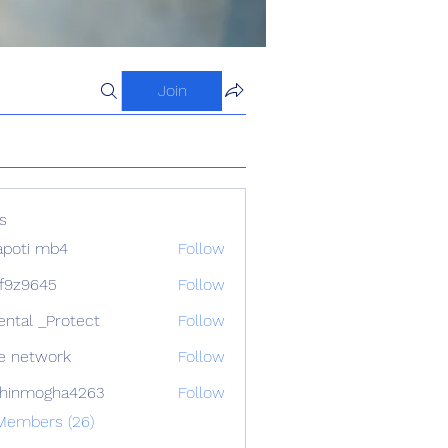
Join
s
apoti mb4
Follow
f9z9645
Follow
645
ental _Protect
Follow
e network
Follow
chinmogha4263
Follow
mogha4263
 Members (26)