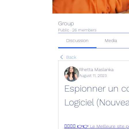
Group
Public
·
26 members
Discussion
Media
Back
Rhetta Maslanka
August 11, 2023
Espionner un c
Logiciel (Nouve
👉🏻👉🏻 👉👉 Le Meilleure site