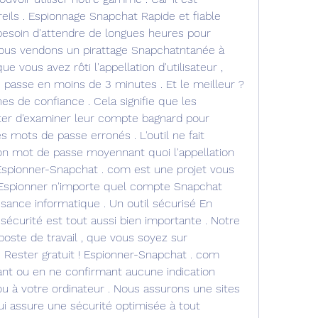
ils . Espionnage Snapchat Rapide et fiable 
l besoin d'attendre de longues heures pour 
 Nous vendons un pirattage Snapchatntanée à 
ue vous avez rôti l'appellation d'utilisateur , 
e passe en moins de 3 minutes . Et le meilleur ? 
es de confiance . Cela signifie que les 
iéter d'examiner leur compte bagnard pour 
mots de passe erronés . L'outil ne fait 
n mot de passe moyennant quoi l'appellation 
. Espionner-Snapchat . com est une projet vous 
Espionner n'importe quel compte Snapchat 
sance informatique . Un outil sécurisé En 
a sécurité est tout aussi bien importante . Notre 
oste de travail , que vous soyez sur 
 Rester gratuit ! Espionner-Snapchat . com 
ant ou en ne confirmant aucune indication 
u à votre ordinateur . Nous assurons une sites 
i assure une sécurité optimisée à tout 