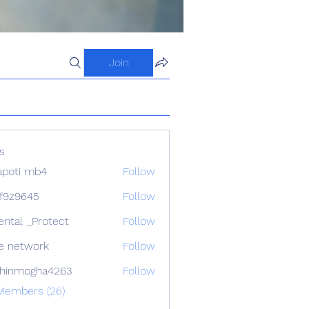
Join
s
apoti mb4
Follow
f9z9645
Follow
645
ental _Protect
Follow
e network
Follow
chinmogha4263
Follow
mogha4263
 Members (26)