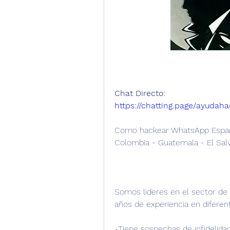
Chat Directo:
https://chatting.page/ayudaha
Como hackear WhatsApp España 
Colombia - Guatemala - El Salv
Somos lideres en el sector de
años de experiencia en diferent
¿Tiene sospechas de infidelida