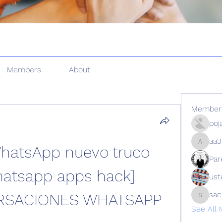
Members
About
Member
poj
aa3
atsApp nuevo truco 
aa3f9z9
Par
hatsapp apps hack] 
ust
sa
RSACIONES WHATSAPP 
sachin
See All