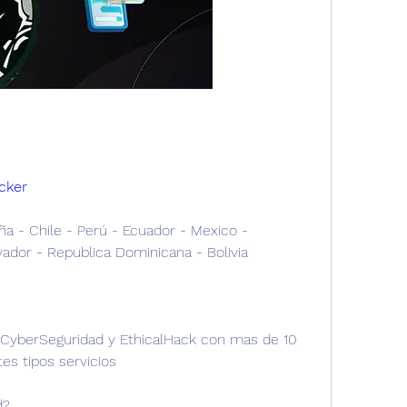
cker
- Chile - Perú - Ecuador - Mexico - 
ador - Republica Dominicana - Bolivia
 CyberSeguridad y EthicalHack con mas de 10 
es tipos servicios
d?