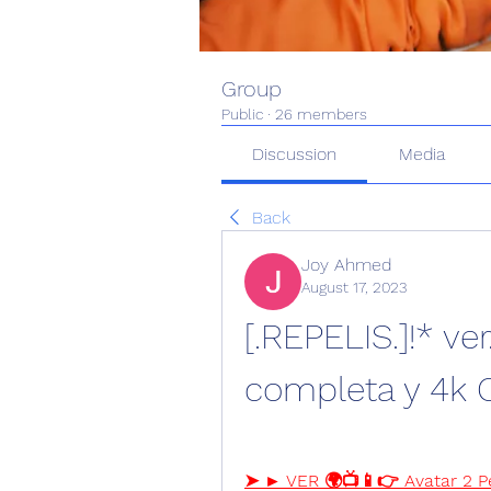
Group
Public
·
26 members
Discussion
Media
Back
Joy Ahmed
August 17, 2023
[.REPELIS.]!* ver
completa y 4k 
➤ ► VER 🌍📺📱👉 Avatar 2 P