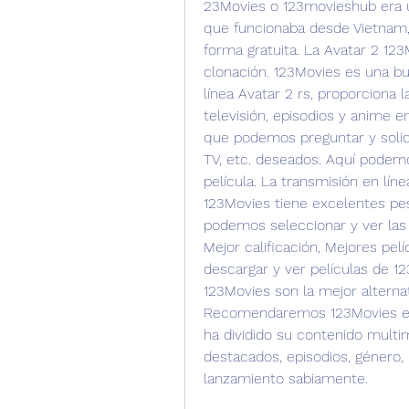
23Movies o 123movieshub era un
que funcionaba desde Vietnam, l
forma gratuita. La Avatar 2 123M
clonación. 123Movies es una bue
línea Avatar 2 rs, proporciona 
televisión, episodios y anime e
que podemos preguntar y solici
TV, etc. deseados. Aquí podemos
película. La transmisión en líne
123Movies tiene excelentes pest
podemos seleccionar y ver las p
Mejor calificación, Mejores pel
descargar y ver películas de 12
123Movies son la mejor alternati
Recomendaremos 123Movies es l
ha dividido su contenido multime
destacados, episodios, género, 
lanzamiento sabiamente.