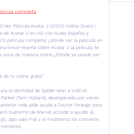
elícula completa
LUS! Ver Película Avatar 2 (2023) Online Gratis | 
ta de Avatar 2 en HD con Audio Español y 
23) película completa: ¿dónde ver la película en 
a breve reseña sobre Avatar 2 la película, te 
a verla de manera online.¿Dónde se puede ver 
s de tv online gratis”
ra la identidad de Spider-Man a todo el 
Parker (Tom Holland), desesperado por volver 
anterior vida, pide ayuda a Doctor Strange para 
cero Supremo de Marvel accede a ayudar al 
o, algo sale mal y el multiverso se convierte 
l momento.