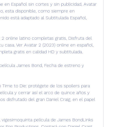
ne en Español sin cortes y sin publicidad, Avatar 
no, esta disponible, como siempre en 
nido está adaptado al Subtitulada Español, 
2 online latino completas gratis, Disfruta del 
 tu casa. Ver Avatar 2 (2023) online en español, 
mpleta gratis en calidad HD y subtitulada.
 película James Bond, Fecha de estreno y 
Time to Die: protégete de los spoilers para 
lícula y cerrar así el arco de quince años y 
s disfrutado del gran Daniel Craig. en el papel 
la vigesimoquinta película de James BondLinks 
por Eon Productions. Contará con Daniel Craig 