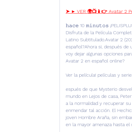
➤ ► VER 🌍📺📱👉 Avatar 2 P
𝚑𝚊𝚌𝚎 10 𝚖𝚒𝚗𝚞𝚝𝚘𝚜 ¡PELISP
Disfruta de la Película Comple
Latino Subtitulado.Avatar 2 (20
español?Ahora si, después de un
voy dejar algunas opciones par
Avatar 2 en español online?
Ver la película! películas y serie
espués de que Mysterio desvela
mundo en Lejos de casa, Peter 
a la normalidad y recuperar su 
enmendar tal acción. El Hechi
joven Hombre Araña, sin embarg
en la mayor amenaza hasta e