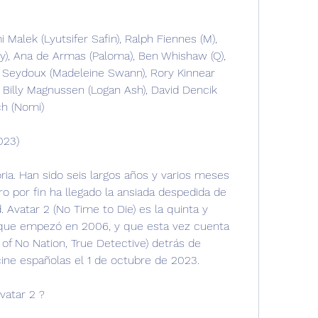
Malek (Lyutsifer Safin), Ralph Fiennes (M), 
), Ana de Armas (Paloma), Ben Whishaw (Q), 
Léa Seydoux (Madeleine Swann), Rory Kinnear 
, Billy Magnussen (Logan Ash), David Dencik 
ch (Nomi)
023)
oria. Han sido seis largos años y varios meses 
o por fin ha llegado la ansiada despedida de 
Avatar 2 (No Time to Die) es la quinta y 
a que empezó en 2006, y que esta vez cuenta 
of No Nation, True Detective) detrás de 
ine españolas el 1 de octubre de 2023.
vatar 2 ?