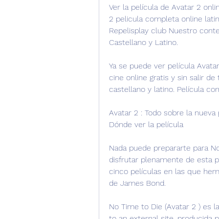
Ver la película de Avatar 2 onli
2 pelicula completa online lati
Repelisplay club Nuestro conte
Castellano y Latino.
Ya se puede ver película Avatar 
cine online gratis y sin salir de
castellano y latino. Película co
Avatar 2 : Todo sobre la nueva
Dónde ver la película
Nada puede prepararte para No 
disfrutar plenamente de esta pe
cinco películas en las que hemo
de James Bond.
No Time to Die (Avatar 2 ) es 
to an external site. producida 