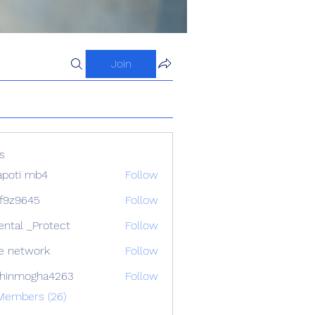
Join
s
apoti mb4
Follow
f9z9645
Follow
645
ental _Protect
Follow
e network
Follow
chinmogha4263
Follow
mogha4263
 Members (26)